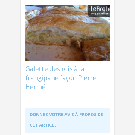
Galette des rois à la
frangipane façon Pierre
Hermé
DONNEZ VOTRE AVIS À PROPOS DE
CET ARTICLE