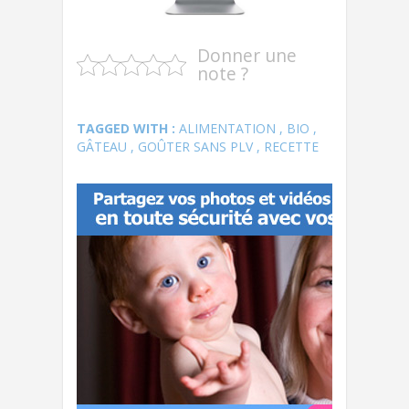
Donner une
note ?
TAGGED WITH :
ALIMENTATION
,
BIO
,
GÂTEAU
,
GOÛTER SANS PLV
,
RECETTE