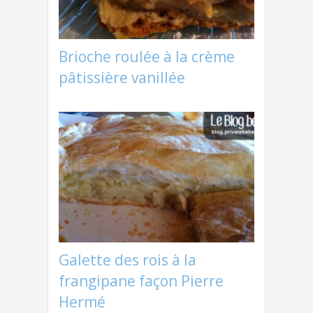
Brioche roulée à la crème
pâtissière vanillée
Galette des rois à la
frangipane façon Pierre
Hermé